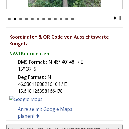
Koordinaten & QR-Code von Aussichtswarte
Kungota
NAVI Koordinaten
DMS Format :
N 46° 40' 48'' / E
15° 37' 5''
Deg Format :
N
46.68011888216104
/ E
15.618126358166478
Anreise mit Google Maps
planen!
Dies ist ein redaktioneller Eintrag. Sind Sie der Inhaber dieses Inhaltes ?