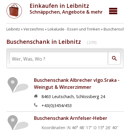
Einkaufen in Leibnitz
Schnäppchen, Angebote & mehr
Leibnitz
Verzeichnis
Lokaluide - Essen und Trinken
Buschenschenk
Buschenschank in Leibnitz
(209)
Buschenschank Albrecher vlgo.Sraka -
Weingut & Winzerzimmer
8463
Leutschach
,
Schlossberg 24
+43(0)3454/453
Buschenschank Arnfelser-Heber
Koordinaten :N 46° 48' 17'' O 15° 26' 40''