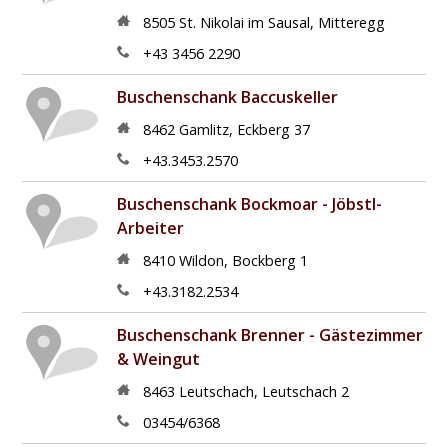
8505
St. Nikolai im Sausal
,
Mitteregg
+43 3456 2290
Buschenschank Baccuskeller
8462
Gamlitz
,
Eckberg 37
+43.3453.2570
Buschenschank Bockmoar - Jöbstl-
Arbeiter
8410
Wildon
,
Bockberg 1
+43.3182.2534
Buschenschank Brenner - Gästezimmer
& Weingut
8463
Leutschach
,
Leutschach 2
03454/6368