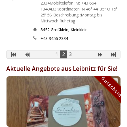
2334Mobiltelefon :M: +43 664
1340433Koordinaten :N 46° 44' 35'' O 15°
25' 58''Beschreibung :Montag bis
Mittwoch Ruhetag
8452
Großklein
,
Kleinklein
+43 3456 2334
1
2
3
Aktuelle Angebote aus Leibnitz für Sie!
Gutschein
Gutschein