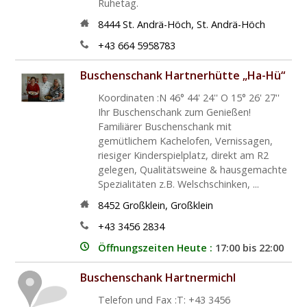
Ruhetag.
8444
St. Andrä-Höch
,
St. Andrä-Höch
+43 664 5958783
Buschenschank Hartnerhütte „Ha-Hü“
Koordinaten :N 46° 44' 24'' O 15° 26' 27''
Ihr Buschenschank zum Genießen!
Familiärer Buschenschank mit
gemütlichem Kachelofen, Vernissagen,
riesiger Kinderspielplatz, direkt am R2
gelegen, Qualitätsweine & hausgemachte
Spezialitäten z.B. Welschschinken, ...
8452
Großklein
,
Großklein
+43 3456 2834
Öffnungszeiten Heute :
17:00 bis 22:00
Buschenschank Hartnermichl
Telefon und Fax :T: +43 3456