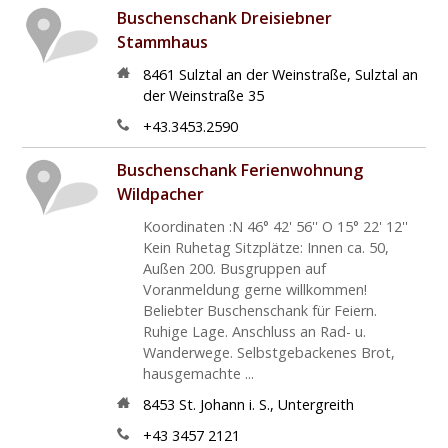
Buschenschank Dreisiebner
Stammhaus
8461
Sulztal an der Weinstraße
,
Sulztal an
der Weinstraße 35
+43.3453.2590
Buschenschank Ferienwohnung
Wildpacher
Koordinaten :N 46° 42' 56'' O 15° 22' 12''
Kein Ruhetag Sitzplätze: Innen ca. 50,
Außen 200. Busgruppen auf
Voranmeldung gerne willkommen!
Beliebter Buschenschank für Feiern.
Ruhige Lage. Anschluss an Rad- u.
Wanderwege. Selbstgebackenes Brot,
hausgemachte ...
8453
St. Johann i. S.
,
Untergreith
+43 3457 2121