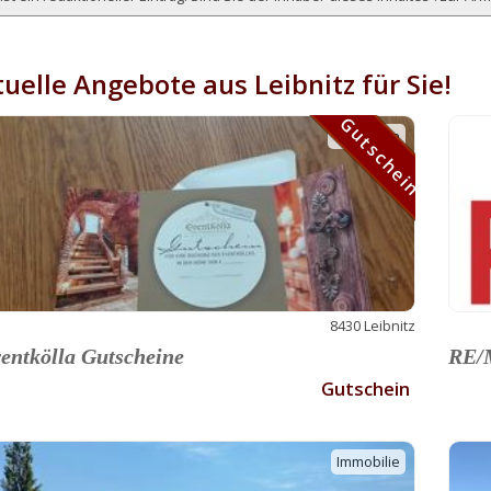
uelle Angebote aus Leibnitz für Sie!
Gutschein
Gutschein
8430 Leibnitz
entkölla Gutscheine
RE/M
Gutschein
Immobilie