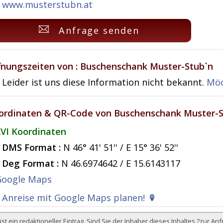
www.musterstubn.at
Anfrage senden
fnungszeiten von : Buschenschank Muster-Stub`n
Leider ist uns diese Information nicht bekannt.
Möc
ordinaten & QR-Code von Buschenschank Muster-S
VI Koordinaten
DMS Format :
N 46° 41' 51'' / E 15° 36' 52''
Deg Format :
N
46.6974642
/ E
15.6143117
Anreise mit Google Maps planen!
ist ein redaktioneller Eintrag. Sind Sie der Inhaber dieses Inhaltes ?
zur Anf