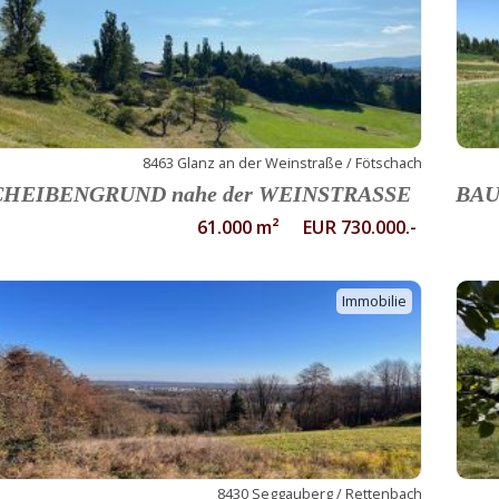
8463 Glanz an der Weinstraße / Fötschach
CHEIBENGRUND nahe der WEINSTRASSE
BAU
61.000 m² EUR 730.000.-
Immobilie
8430 Seggauberg / Rettenbach