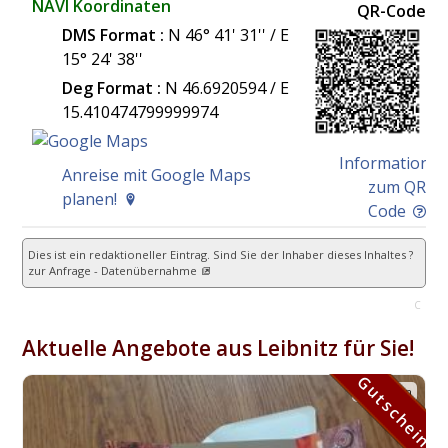
NAVI Koordinaten
QR-Code
DMS Format :
N 46° 41' 31'' / E
15° 24' 38''
Deg Format :
N
46.6920594
/ E
15.410474799999974
Information
Anreise mit Google Maps
zum QR
planen!
Code
Dies ist ein redaktioneller Eintrag. Sind Sie der Inhaber dieses Inhaltes ?
zur Anfrage - Datenübernahme
C
Aktuelle Angebote aus Leibnitz für Sie!
Gutschein
Gutschein