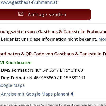
www.gasthaus-fruhmann.at
Anfrage senden
fnungszeiten von : Gasthaus & Tankstelle Fruhman
Leider ist uns diese Information nicht bekannt.
Möc
ordinaten & QR-Code von Gasthaus & Tankstelle 
VI Koordinaten
DMS Format :
N 46° 54' 56'' / E 15° 34' 60''
Deg Format :
N
46.9155869
/ E
15.5832111
Anreise mit Google Maps planen!
ist ein redaktioneller Eintrag. Sind Sie der Inhaber dieses Inhaltes ?
zur Anf