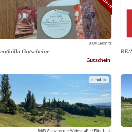
8430 Leibnitz
entkölla Gutscheine
RE/M
Gutschein
Immobilie
8463 Glanz an der Weinstraße / Fötschach