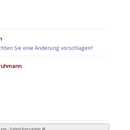
n
hten Sie eine Änderung vorschlagen?
Fruhmann
rage - Datenübernahme