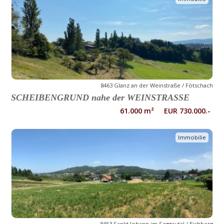
8463 Glanz an der Weinstraße / Fötschach
SCHEIBENGRUND nahe der WEINSTRASSE
61.000 m² EUR 730.000.-
Immobilie
8453 Sankt Johann im Saggautal / Eichberg