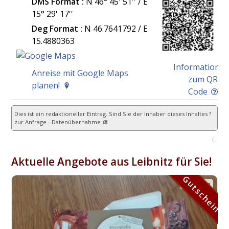
DMS Format :
N 46° 45' 51'' / E
15° 29' 17''
Deg Format :
N
46.7641792
/ E
15.4880363
Information
Anreise mit Google Maps
zum QR
planen!
Code
Dies ist ein redaktioneller Eintrag. Sind Sie der Inhaber dieses Inhaltes ?
zur Anfrage - Datenübernahme
C
Aktuelle Angebote aus Leibnitz für Sie!
Gutschein
Gutschein