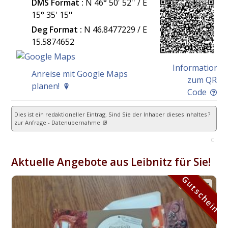
DMS Format :
N 46° 50' 52'' / E
15° 35' 15''
Deg Format :
N
46.8477229
/ E
15.5874652
Information
Anreise mit Google Maps
zum QR
planen!
Code
Dies ist ein redaktioneller Eintrag. Sind Sie der Inhaber dieses Inhaltes ?
zur Anfrage - Datenübernahme
C
Aktuelle Angebote aus Leibnitz für Sie!
Gutschein
Gutschein