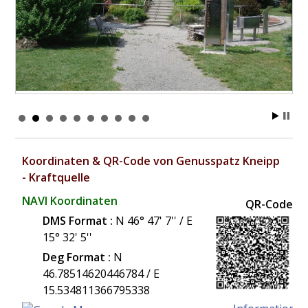
Koordinaten & QR-Code von Genusspatz Kneipp
- Kraftquelle
NAVI Koordinaten
QR-Code
DMS Format :
N 46° 47' 7'' / E
15° 32' 5''
Deg Format :
N
46.78514620446784
/ E
15.534811366795338