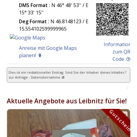
DMS Format :
N 46° 48' 53'' / E
15° 33' 15''
Deg Format :
N
46.8148123
/ E
15.554102599999965
Information
Anreise mit Google Maps
zum QR
planen!
Code
Dies ist ein redaktioneller Eintrag. Sind Sie der Inhaber dieses Inhaltes ?
zur Anfrage - Datenübernahme
C
Aktuelle Angebote aus Leibnitz für Sie!
Gutschein
Gutschein