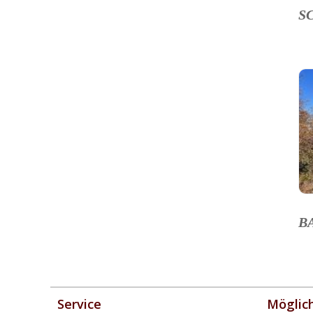
S
B
Service
Möglic