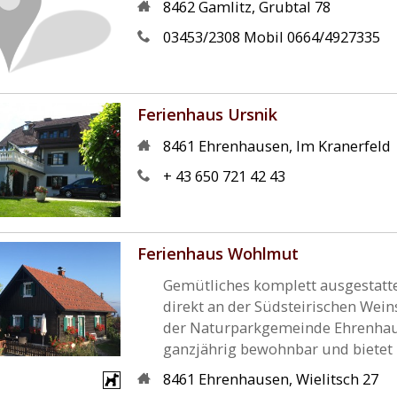
8462
Gamlitz
,
Grubtal 78
03453/2308 Mobil 0664/4927335
Ferienhaus Ursnik
8461
Ehrenhausen
,
Im Kranerfeld
+ 43 650 721 42 43
Ferienhaus Wohlmut
Gemütliches komplett ausgestatte
direkt an der Südsteirischen Wein
der Naturparkgemeinde Ehrenhaus
ganzjährig bewohnbar und bietet Pl
8461
Ehrenhausen
,
Wielitsch 27