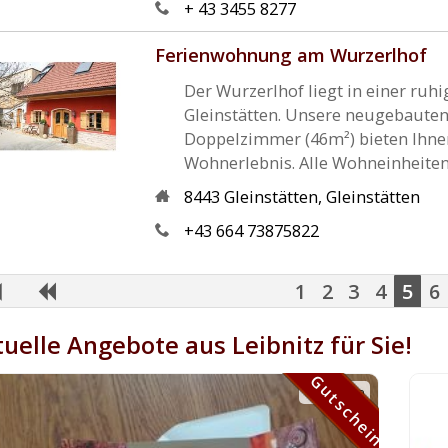
+ 43 3455 8277
Ferienwohnung am Wurzerlhof
Der Wurzerlhof liegt in einer ru
Gleinstätten. Unsere neugebaute
Doppelzimmer (46m²) bieten Ihnen
Wohnerlebnis. Alle Wohneinheiten s
8443
Gleinstätten
,
Gleinstätten
+43 664 73875822
1
2
3
4
5
6
uelle Angebote aus Leibnitz für Sie!
Gutschein
Gutschein