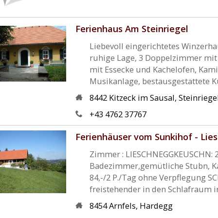
Ferienhaus Am Steinriegel
Liebevoll eingerichtetes Winzerh
ruhige Lage, 3 Doppelzimmer mit
mit Essecke und Kachelofen, Kam
Musikanlage, bestausgestattete Kü
8442
Kitzeck im Sausal
,
Steinriege
+43 4762 37767
Ferienhäuser vom Sunkihof - Lie
Zimmer : LIESCHNEGGKEUSCHN: 2
Badezimmer,gemütliche Stubn, Ka
84,-/2 P./Tag ohne Verpflegung
freistehender in den Schlafraum i
8454
Arnfels
,
Hardegg