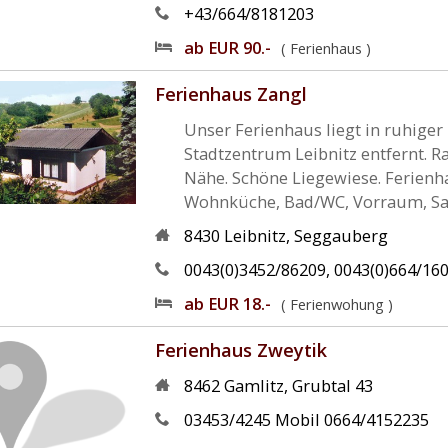
+43/664/8181203
ab EUR 90.-
( Ferienhaus )
Ferienhaus Zangl
Unser Ferienhaus liegt in ruhige
Stadtzentrum Leibnitz entfernt. 
Nähe. Schöne Liegewiese. Ferienh
Wohnküche, Bad/WC, Vorraum, Sat/
8430
Leibnitz
,
Seggauberg
0043(0)3452/86209, 0043(0)664/160
ab EUR 18.-
( Ferienwohung )
Ferienhaus Zweytik
8462
Gamlitz
,
Grubtal 43
03453/4245 Mobil 0664/4152235