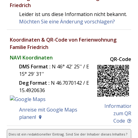
Friedrich
Leider ist uns diese Information nicht bekannt.
Möchten Sie eine Änderung vorschlagen?
Koordinaten & QR-Code von Ferienwohnung
Familie Friedrich
NAVI Koordinaten
QR-Code
DMS Format :
N 46° 42' 25'' / E
15° 29' 31''
Deg Format :
N
46.7070142
/ E
15.4920636
Information
Anreise mit Google Maps
zum QR
planen!
Code
Dies ist ein redaktioneller Eintrag. Sind Sie der Inhaber dieses Inhaltes ?