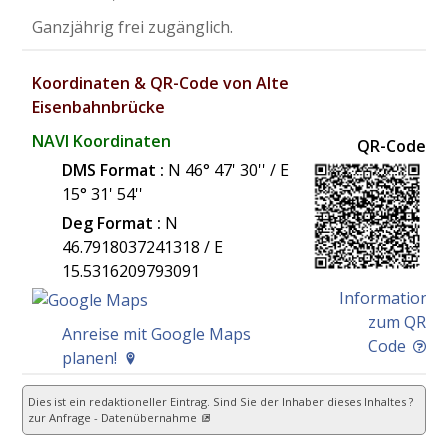
Ganzjährig frei zugänglich.
Koordinaten & QR-Code von Alte
Eisenbahnbrücke
NAVI Koordinaten
QR-Code
DMS Format :
N 46° 47' 30'' / E
15° 31' 54''
Deg Format :
N
46.7918037241318
/ E
15.5316209793091
Information
zum QR
Anreise mit Google Maps
Code
planen!
Dies ist ein redaktioneller Eintrag. Sind Sie der Inhaber dieses Inhaltes ?
zur Anfrage - Datenübernahme