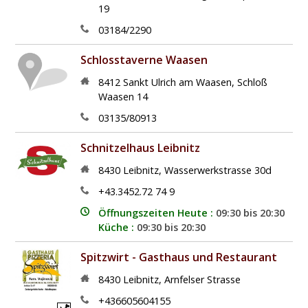
19
03184/2290
Schlosstaverne Waasen
8412
Sankt Ulrich am Waasen
,
Schloß
Waasen 14
03135/80913
Schnitzelhaus Leibnitz
8430
Leibnitz
,
Wasserwerkstrasse 30d
+43.3452.72 74 9
Öffnungszeiten Heute :
09:30 bis 20:30
Küche :
09:30 bis 20:30
Spitzwirt - Gasthaus und Restaurant
8430
Leibnitz
,
Arnfelser Strasse
+436605604155