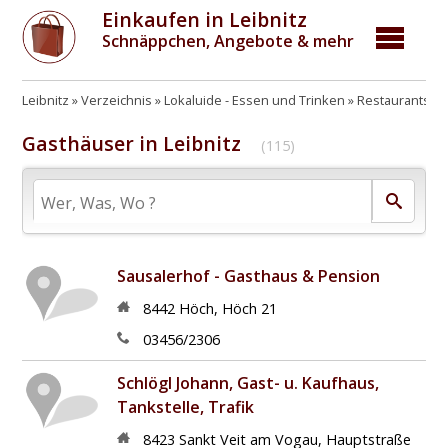
Einkaufen in Leibnitz
Schnäppchen, Angebote & mehr
Leibnitz
Verzeichnis
Lokaluide - Essen und Trinken
Restaurants, G
Gasthäuser in Leibnitz
(115)
Sausalerhof - Gasthaus & Pension
8442
Höch
,
Höch 21
03456/2306
Schlögl Johann, Gast- u. Kaufhaus,
Tankstelle, Trafik
8423
Sankt Veit am Vogau
,
Hauptstraße