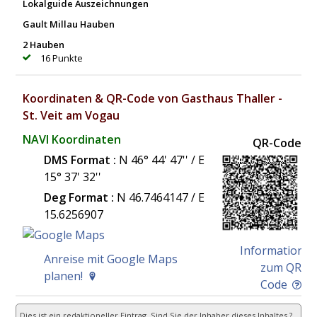
Lokalguide Auszeichnungen
Gault Millau Hauben
2 Hauben
16 Punkte
Koordinaten & QR-Code von Gasthaus Thaller -
St. Veit am Vogau
NAVI Koordinaten
QR-Code
DMS Format :
N 46° 44' 47'' / E
15° 37' 32''
Deg Format :
N
46.7464147
/ E
15.6256907
Information
Anreise mit Google Maps
zum QR
planen!
Code
Dies ist ein redaktioneller Eintrag. Sind Sie der Inhaber dieses Inhaltes ?