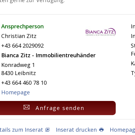
ten gerne zur Verfügung.
Ansprechperson
I
Christian Zitz
I
+43 664 2029092
S
F
Bianca Zitz - Immobilientreuhänder
K
Konradweg 1
8430 Leibnitz
T
+43 664 460 78 10
Homepage
Anfrage senden
tails zum Inserat
Inserat drucken
Homepage