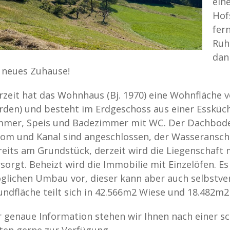
ein
Hof
fer
Ruhe
dann
r neues Zuhause!
rzeit hat das Wohnhaus (Bj. 1970) eine Wohnfläche 
rden) und besteht im Erdgeschoss aus einer Essküc
mmer, Speis und Badezimmer mit WC. Der Dachboden
rom und Kanal sind angeschlossen, der Wasseranschl
reits am Grundstück, derzeit wird die Liegenschaft 
sorgt. Beheizt wird die Immobilie mit Einzelöfen. Es 
glichen Umbau vor, dieser kann aber auch selbstve
undfläche teilt sich in 42.566m2 Wiese und 18.482m2
r genaue Information stehen wir Ihnen nach einer sc