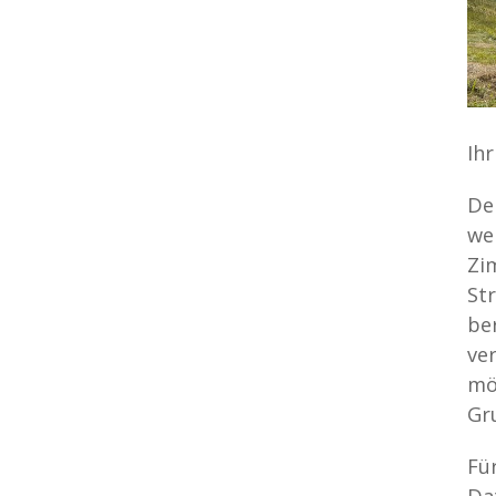
Ih
De
we
Zi
St
be
ver
mö
Gr
Fü