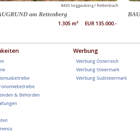
8430 Seggauberg / Rettenbach
AUGRUND am Rettenberg
BAU
1.305 m² EUR 135.000.-
hkeiten
Werbung
en
Werbung Österreich
ine
Werbung Steiermark
rismusbetriebe
Werbung Südsteiermark
tronomiebetriebe
einden & Behörden
altungen
hten
menüs