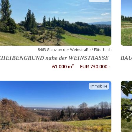
8463 Glanz an der Weinstraße / Fötschach
CHEIBENGRUND nahe der WEINSTRASSE
BAU
61.000 m² EUR 730.000.-
Immobilie