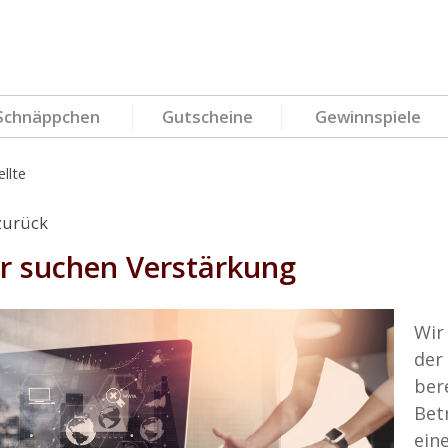
Schnäppchen
Gutscheine
Gewinnspiele
llte
zurück
r suchen Verstärkung
Wir
der
ber
Bet
ein