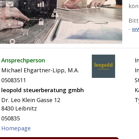
kön
Bit
-
ww
Ansprechperson
I
Michael Ehgartner-Lipp, M.A.
I
05083511
S
leopold steuerberatung gmbh
K
Dr. Leo Klein Gasse 12
T
8430 Leibnitz
050835
Homepage