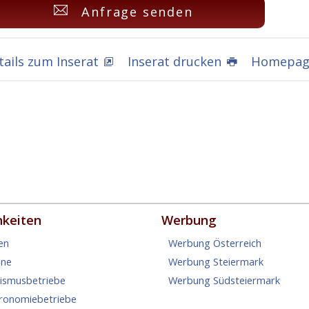
Anfrage senden
tails zum Inserat
Inserat drucken
Homepage
hkeiten
Werbung
en
Werbung Österreich
ine
Werbung Steiermark
rismusbetriebe
Werbung Südsteiermark
tronomiebetriebe