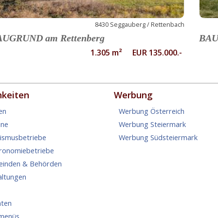
8430 Seggauberg / Rettenbach
AUGRUND am Rettenberg
BAU
1.305 m² EUR 135.000.-
hkeiten
Werbung
en
Werbung Österreich
ine
Werbung Steiermark
rismusbetriebe
Werbung Südsteiermark
tronomiebetriebe
einden & Behörden
altungen
hten
menüs