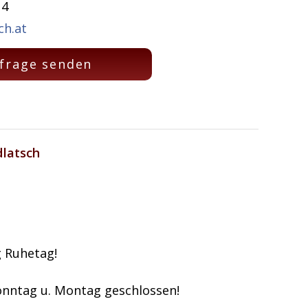
 4
ch.at
frage senden
dlatsch
ag Ruhetag!
 Sonntag u. Montag geschlossen!