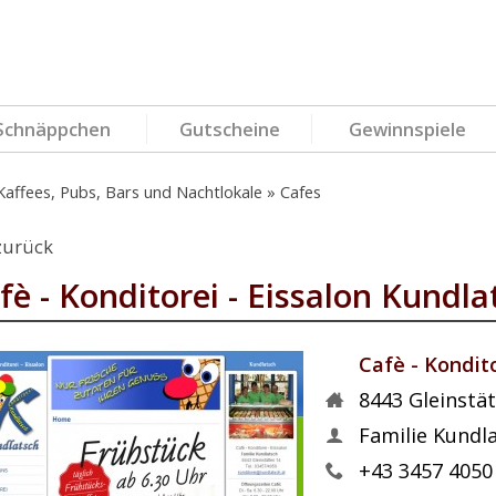
Schnäppchen
Gutscheine
Gewinnspiele
Kaffees, Pubs, Bars und Nachtlokale
Cafes
zurück
fè - Konditorei - Eissalon Kundla
Cafè - Kondito
8443
Gleinstä
Familie Kundl
+43 3457 4050