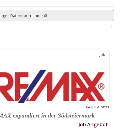
rage - Datenübernahme
C
Job
8430 Leibnitz
AX expandiert in der Südsteiermark
Job Angebot