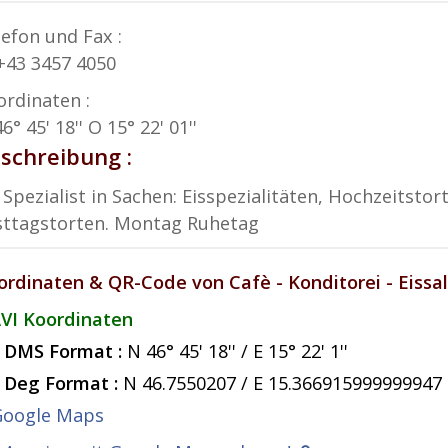
lefon und Fax :
 +43 3457 4050
ordinaten :
6° 45' 18'' O 15° 22' 01''
schreibung :
 Spezialist in Sachen: Eisspezialitäten, Hochzeitsto
sttagstorten. Montag Ruhetag
ordinaten & QR-Code von Cafè - Konditorei - Eissa
VI Koordinaten
DMS Format :
N 46° 45' 18'' / E 15° 22' 1''
Deg Format :
N
46.7550207
/ E
15.366915999999947