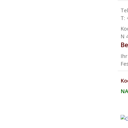
Te
T:
Ko
N 4
Be
Ihr
Fe
Ko
NA