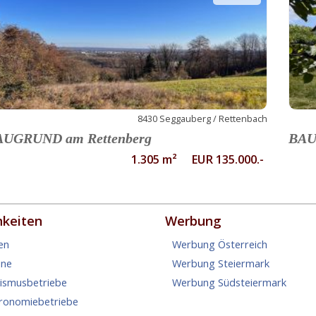
8430 Seggauberg / Rettenbach
AUGRUND am Rettenberg
BAU
1.305 m² EUR 135.000.-
hkeiten
Werbung
en
Werbung Österreich
ine
Werbung Steiermark
rismusbetriebe
Werbung Südsteiermark
tronomiebetriebe