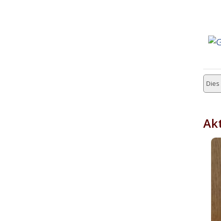
Dies 
Akt