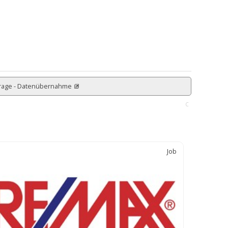
rage - Datenübernahme
C
Job