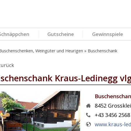
Schnäppchen
Gutscheine
Gewinnspiele
Buschenschenken, Weingüter und Heurigen
Buschenschank
zurück
schenschank Kraus-Ledinegg vlg
Buschenschank
8452
Grosskle
+43 3456 2568
www.kraus-led