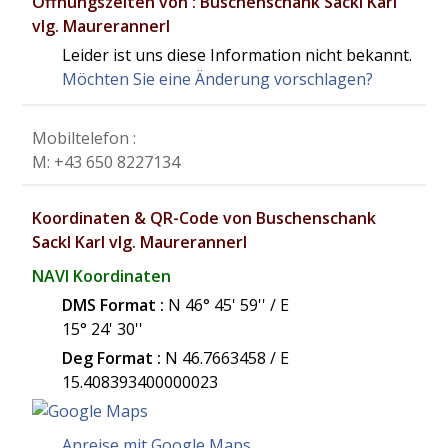
Öffnungszeiten von : Buschenschank Sackl Karl
vlg. Maurerannerl
Leider ist uns diese Information nicht bekannt.
Möchten Sie eine Änderung vorschlagen?
Mobiltelefon :
M: +43 650 8227134
Koordinaten & QR-Code von Buschenschank
Sackl Karl vlg. Maurerannerl
NAVI Koordinaten
DMS Format :
N 46° 45' 59'' / E
15° 24' 30''
Deg Format :
N
46.7663458
/ E
15.408393400000023
Anreise mit Google Maps