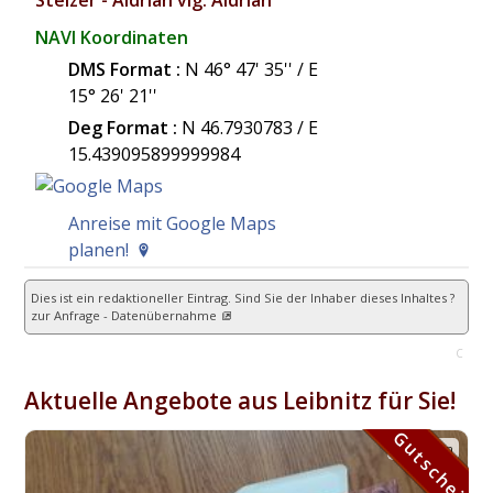
Stelzer - Aldrian vlg. Aldrian
NAVI Koordinaten
DMS Format :
N 46° 47' 35'' / E
15° 26' 21''
Deg Format :
N
46.7930783
/ E
15.439095899999984
Anreise mit Google Maps
planen!
Dies ist ein redaktioneller Eintrag. Sind Sie der Inhaber dieses Inhaltes ?
zur Anfrage - Datenübernahme
C
Aktuelle Angebote aus Leibnitz für Sie!
Gutschein
Gutschein