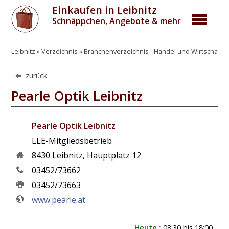
Einkaufen in Leibnitz
Schnäppchen, Angebote & mehr
Leibnitz
Verzeichnis
Branchenverzeichnis - Handel und Wirtschaft
zurück
Pearle Optik Leibnitz
Pearle Optik Leibnitz
LLE-Mitgliedsbetrieb
8430
Leibnitz
,
Hauptplatz 12
03452/73662
03452/73663
www.pearle.at
Heute :
08:30 bis 18:00