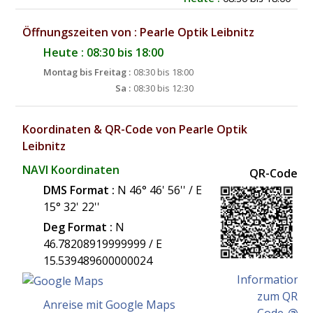
Öffnungszeiten von : Pearle Optik Leibnitz
Heute : 08:30 bis 18:00
Montag bis Freitag :
08:30 bis 18:00
Sa :
08:30 bis 12:30
Koordinaten & QR-Code von Pearle Optik
Leibnitz
NAVI Koordinaten
QR-Code
DMS Format :
N 46° 46' 56'' / E
15° 32' 22''
Deg Format :
N
46.78208919999999
/ E
15.539489600000024
Information
zum QR
Anreise mit Google Maps
Code