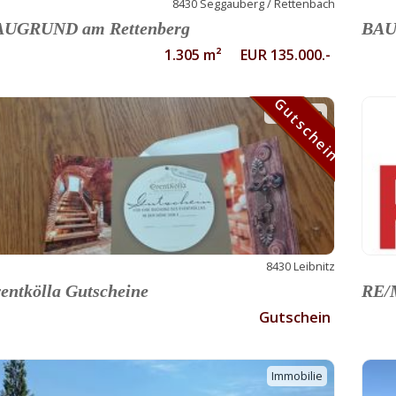
8430 Seggauberg / Rettenbach
AUGRUND am Rettenberg
BAU
1.305 m² EUR 135.000.-
Gutschein
Gutschein
8430 Leibnitz
entkölla Gutscheine
RE/M
Gutschein
Immobilie