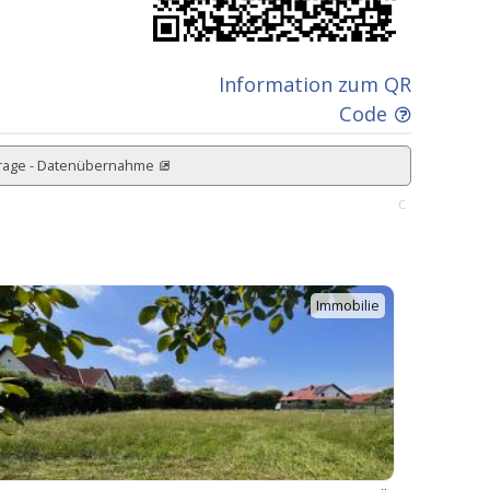
Information zum QR
Code
rage - Datenübernahme
C
Immobilie