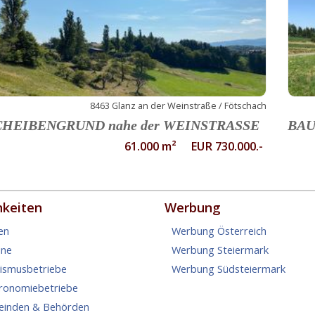
8463 Glanz an der Weinstraße / Fötschach
CHEIBENGRUND nahe der WEINSTRASSE
BAU
61.000 m² EUR 730.000.-
hkeiten
Werbung
en
Werbung Österreich
ine
Werbung Steiermark
rismusbetriebe
Werbung Südsteiermark
tronomiebetriebe
einden & Behörden