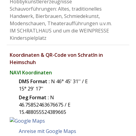
Hobbykünstlererzeugnisse
Schauvorführungen: Altes, traditionelles
Handwerk, Bierbrauen, Schmiedekunst,
Modenschauen, Theateraufführungen u.v.m.
IM SCHRATLHAUS und um die WEINPRESSE
Kinderspielplatz
Koordinaten & QR-Code von Schratln in
Heimschuh
NAVI Koordinaten
DMS Format :
N 46° 45' 31'' / E
15° 29' 17''
Deg Format :
N
46.75852463676675
/ E
15.488055524389665
Anreise mit Google Maps