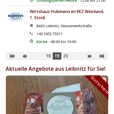
Öffnungszeiten Heute :
12:00 bis 21:00
Wirtshaus Hubmann im EKZ Weinland,
1. Stock
8430
Leibnitz
,
Wasserwerkstraße
+43.3452.75311
Küche :
08:00 bis 19:00
18
19
20
Aktuelle Angebote aus Leibnitz für Sie!
Gutschein
Gutschein