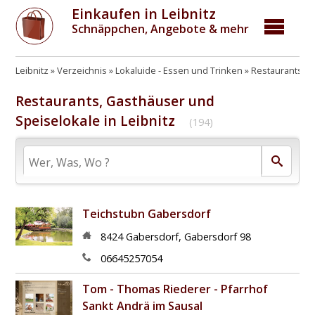
Einkaufen in Leibnitz
Schnäppchen, Angebote & mehr
Leibnitz
Verzeichnis
Lokaluide - Essen und Trinken
Restaurants, G
Restaurants, Gasthäuser und
Speiselokale in Leibnitz
(194)
Teichstubn Gabersdorf
8424
Gabersdorf
,
Gabersdorf 98
06645257054
Tom - Thomas Riederer - Pfarrhof
Sankt Andrä im Sausal