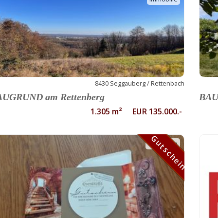
8430 Seggauberg / Rettenbach
AUGRUND am Rettenberg
BAU
1.305 m² EUR 135.000.-
Gutschein
Gutschein