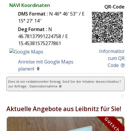
NAVI Koordinaten
QR-Code
DMS Format :
N 46° 46' 53'' / E
15° 27' 14''
Deg Format :
N
46.78137991224758
/ E
15.45381575277861
Information
zum QR
Anreise mit Google Maps
Code
planen!
Dies ist ein redaktioneller Eintrag. Sind Sie der Inhaber dieses Inhaltes ?
zur Anfrage - Datenübernahme
C
Aktuelle Angebote aus Leibnitz für Sie!
Gutschein
Gutschein