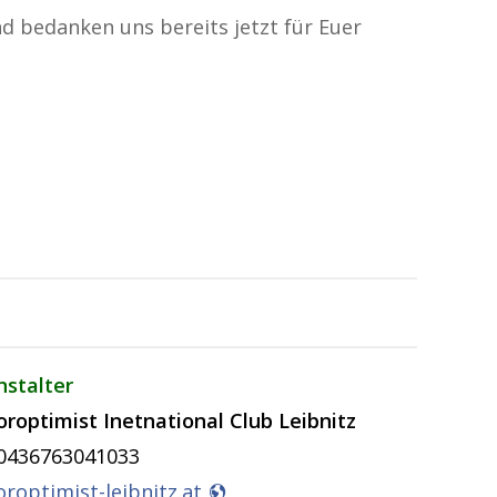
d bedanken uns bereits jetzt für Euer
nstalter
oroptimist Inetnational Club Leibnitz
0436763041033
oroptimist-leibnitz.at