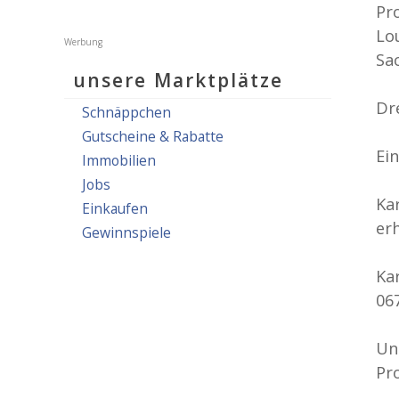
Pr
Lo
Sa
unsere Marktplätze
Dr
Schnäppchen
Gutscheine & Rabatte
Ein
Immobilien
Jobs
Ka
Einkaufen
erh
Gewinnspiele
Ka
06
Un
Pr