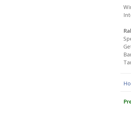
Wi
In
Ra
Sp
Ge
Ba
Ta
Ho
Pr