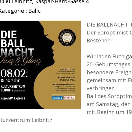
8430
Leibnitz
,
Kaspar-Harb-Gasse 4
Kategorie :
Bälle
DIE BALLNACHT 
Der Soroptimist C
Bestehen!
Wir laden Euch ga
20. Geburtstages 
besondere Ereign
gemeinsam mit Eu
verbringen.
Ball des Soroptim
am Samstag, den 
mit Beginn um 19:
lturzentrum Leibnitz