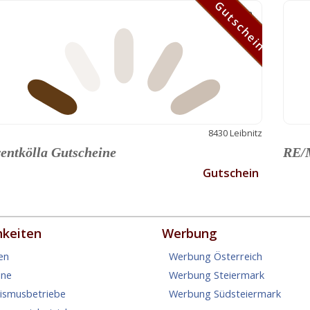
Gutschein
Gutschein
8430 Leibnitz
entkölla Gutscheine
RE/M
Gutschein
hkeiten
Werbung
en
Werbung Österreich
ine
Werbung Steiermark
rismusbetriebe
Werbung Südsteiermark