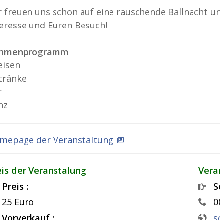
r freuen uns schon auf eine rauschende Ballnacht un
teresse und Euren Besuch!
hmenprogramm
eisen
tränke
r
nz
mepage der Veranstaltung
eis der Veranstalung
Vera
Preis :
S
25 Euro
0
Vorverkauf :
s