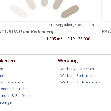
8430 Seggauberg / Rettenbach
AUGRUND am Rettenberg
BAU
1.305 m² EUR 135.000.-
hkeiten
Werbung
en
Werbung Österreich
ine
Werbung Steiermark
rismusbetriebe
Werbung Südsteiermark
tronomiebetriebe
einden & Behörden
altungen