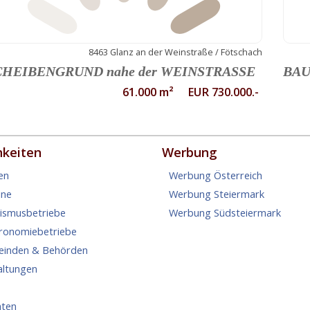
8463 Glanz an der Weinstraße / Fötschach
CHEIBENGRUND nahe der WEINSTRASSE
BAU
61.000 m² EUR 730.000.-
hkeiten
Werbung
en
Werbung Österreich
ine
Werbung Steiermark
rismusbetriebe
Werbung Südsteiermark
tronomiebetriebe
einden & Behörden
altungen
hten