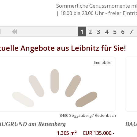
Sommerliche Genussmomente mit 
| 18.00 bis 23.00 Uhr - freier Eint
1
2
3
4
5
6
7
uelle Angebote aus Leibnitz für Sie!
Immobilie
8430 Seggauberg / Rettenbach
AUGRUND am Rettenberg
BAU
1.305 m² EUR 135.000.-