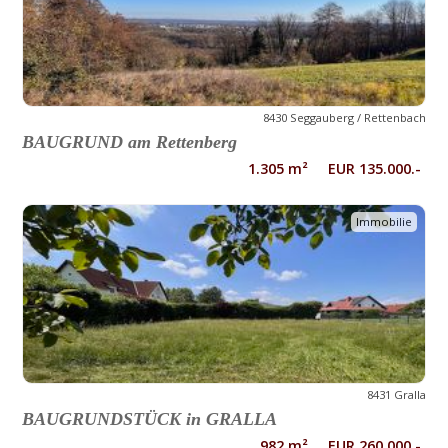
8430 Seggauberg / Rettenbach
BAUGRUND am Rettenberg
1.305 m² EUR 135.000.-
Immobilie
8431 Gralla
BAUGRUNDSTÜCK in GRALLA
982 m² EUR 260.000.-