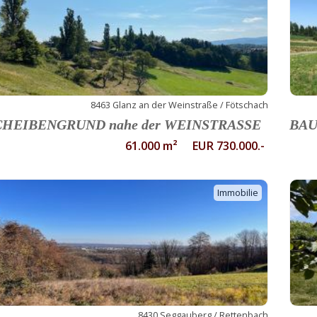
8463 Glanz an der Weinstraße / Fötschach
CHEIBENGRUND nahe der WEINSTRASSE
BAU
61.000 m² EUR 730.000.-
Immobilie
8430 Seggauberg / Rettenbach