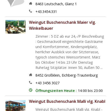
8463
Leutschach
,
Glanz 1
+43.3454.331
Weingut Buschenschank Maier vlg.
Winkelbauer
Zimmer : 5 DZ ab eur 24,-/P Beschreibung
: Geschmackvoll eingerichtete Gasträume
und Komfortzimmer, Kinderspielplatz,
herrlicher Ausblick von der Sitzterrasse,
typisch steirisches Weinsortiment. März
bis Oktober 14 bis 23 Uhr Dienstag
Ruhetag Sitzplätze: Innen 50, Außen 50 ...
8452
Großklein
,
Eichberg-Trautenburg
+43 3456 3027
Öffnungszeiten Heute :
14:00 bis 23:00
Weingut Buschenschank Malli vlg. Knabl
Weingut Buschenschank Malli vlg. Knabl -