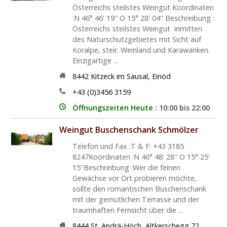
Österreichs steilstes Weingut Koordinaten
:N 46° 46' 19'' O 15° 28' 04'' Beschreibung :
Österreichs steilstes Weingut  inmitten
des Naturschutzgebietes mit Sicht auf
Koralpe, steir. Weinland und Karawanken.
Einzigartige ...
8442
Kitzeck im Sausal
,
Einöd
+43 (0)3456 3159
Öffnungszeiten Heute :
10:00 bis 22:00
Weingut Buschenschank Schmölzer
Telefon und Fax :T & F: +43 3185
8247Koordinaten :N 46° 48' 28'' O 15° 25'
15''Beschreibung :Wer die feinen
Gewächse vor Ort probieren möchte,
sollte den romantischen Buschenschank
mit der gemütlichen Terrasse und der
traumhaften Fernsicht über die ...
8444
St. Andrä-Höch
,
Altkerschegg 72