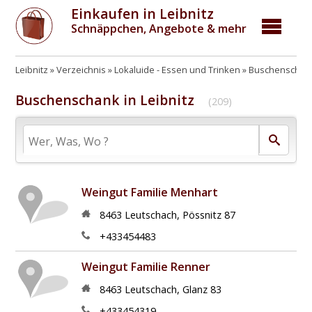
Einkaufen in Leibnitz
Schnäppchen, Angebote & mehr
Leibnitz
Verzeichnis
Lokaluide - Essen und Trinken
Buschenschenk
Buschenschank in Leibnitz
(209)
Weingut Familie Menhart
8463
Leutschach
,
Pössnitz 87
+433454483
Weingut Familie Renner
8463
Leutschach
,
Glanz 83
+433454319