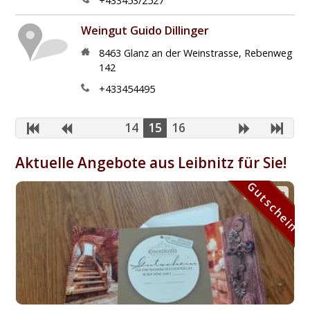
+433453/2527
Weingut Guido Dillinger
8463
Glanz an der Weinstrasse
,
Rebenweg
142
+433454495
14
15
16
Aktuelle Angebote aus Leibnitz für Sie!
Gutschein
Gutschein