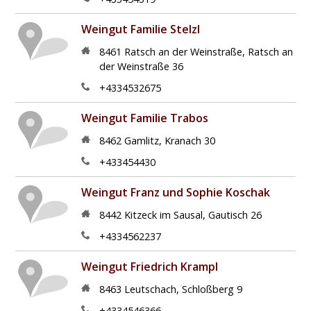
Weingut Familie Stelzl
8461
Ratsch an der Weinstraße
,
Ratsch an
der Weinstraße 36
+4334532675
Weingut Familie Trabos
8462
Gamlitz
,
Kranach 30
+433454430
Weingut Franz und Sophie Koschak
8442
Kitzeck im Sausal
,
Gautisch 26
+4334562237
Weingut Friedrich Krampl
8463
Leutschach
,
Schloßberg 9
+4334546366