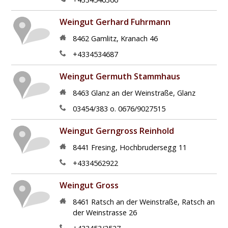
Weingut Gerhard Fuhrmann
8462
Gamlitz
,
Kranach 46
+4334534687
Weingut Germuth Stammhaus
8463
Glanz an der Weinstraße
,
Glanz
03454/383 o. 0676/9027515
Weingut Gerngross Reinhold
8441
Fresing
,
Hochbrudersegg 11
+4334562922
Weingut Gross
8461
Ratsch an der Weinstraße
,
Ratsch an
der Weinstrasse 26