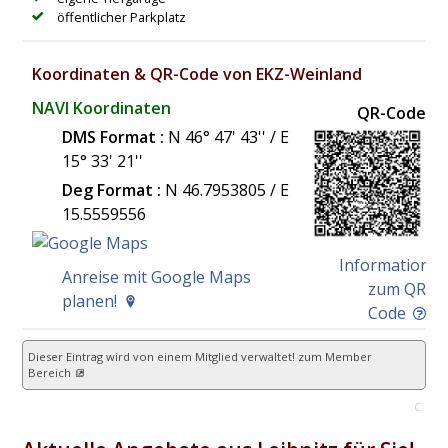
öffentlicher Parkplatz
Koordinaten & QR-Code von EKZ-Weinland
NAVI Koordinaten
QR-Code
DMS Format :
N 46° 47' 43'' / E
15° 33' 21''
Deg Format :
N
46.7953805
/ E
15.5559556
Information
Anreise mit Google Maps
zum QR
planen!
Code
Dieser Eintrag wird von einem Mitglied verwaltet!
zum Member
Bereich
C