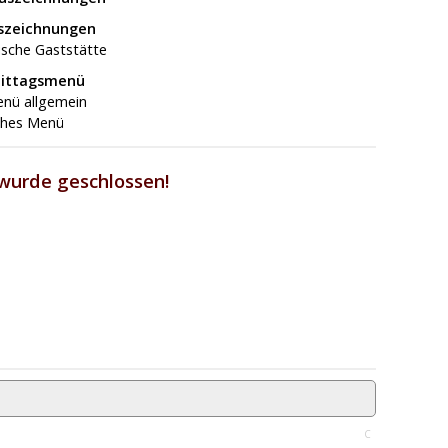
uszeichnungen
ische Gaststätte
Mittagsmenü
nü allgemein
ches Menü
wurde geschlossen!
C