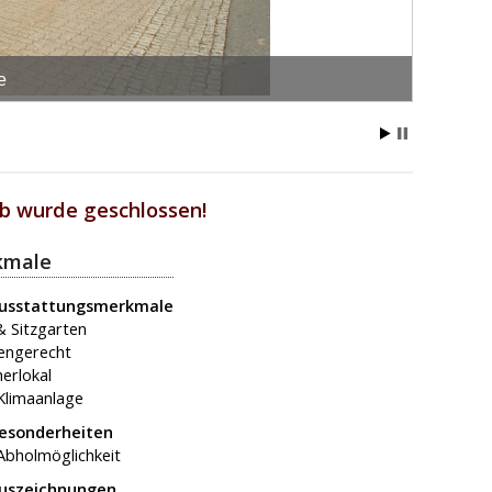
e
b wurde geschlossen!
kmale
Ausstattungsmerkmale
& Sitzgarten
engerecht
erlokal
 Klimaanlage
Besonderheiten
Abholmöglichkeit
Auszeichnungen