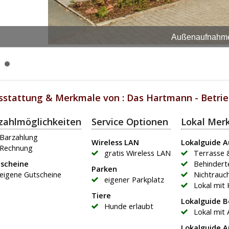
Außenaufnahm
sstattung & Merkmale von : Das Hartmann - Betrie
zahlmöglichkeiten
Service Optionen
Lokal Mer
Barzahlung
Wireless LAN
Lokalguide 
Rechnung
gratis Wireless LAN
Terrasse 
scheine
Behindert
Parken
eigene Gutscheine
Nichtrauch
eigener Parkplatz
Lokal mit
Tiere
Lokalguide 
Hunde erlaubt
Lokal mit 
Lokalguide 