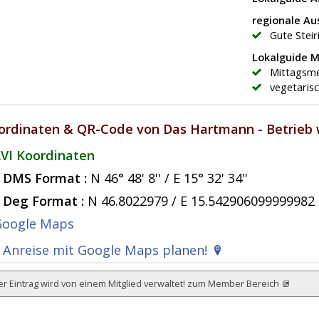
regionale A
Gute Steir
Lokalguide 
Mittagsme
vegetaris
ordinaten & QR-Code von Das Hartmann - Betrieb 
VI Koordinaten
DMS Format :
N 46° 48' 8'' / E 15° 32' 34''
Deg Format :
N
46.8022979
/ E
15.542906099999982
Anreise mit Google Maps planen!
r Eintrag wird von einem Mitglied verwaltet!
zum Member Bereich