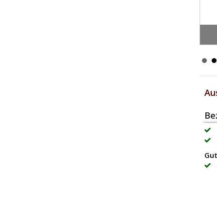
rtmann
Au
Be
Gut