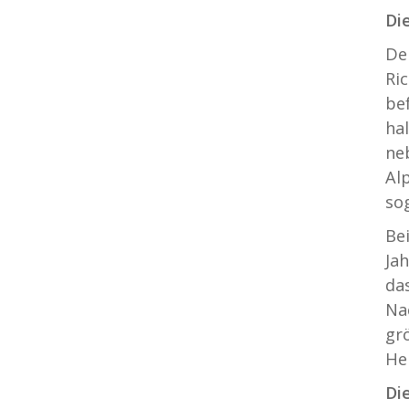
Di
De
Ri
be
hal
ne
Al
so
Be
Ja
da
Na
gr
He
Di