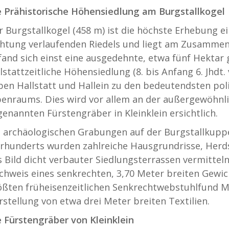
e Prähistorische Höhensiedlung am Burgstallkogel
r Burgstallkogel (458 m) ist die höchste Erhebung ei
chtung verlaufenden Riedels und liegt am Zusammen
fand sich einst eine ausgedehnte, etwa fünf Hektar
lstattzeitliche Höhensiedlung (8. bis Anfang 6. Jhdt. v
ben Hallstatt und Hallein zu den bedeutendsten poli
penraums. Dies wird vor allem an der außergewöhnli
genannten Fürstengräber in Kleinklein ersichtlich.
i archäologischen Grabungen auf der Burgstallkuppe 
hrhunderts wurden zahlreiche Hausgrundrisse, Herds
s Bild dicht verbauter Siedlungsterrassen vermittel
chweis eines senkrechten, 3,70 Meter breiten Gewich
ößten früheisenzeitlichen Senkrechtwebstuhlfund M
rstellung von etwa drei Meter breiten Textilien.
e Fürstengräber von Kleinklein