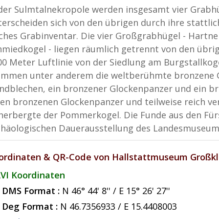
 der Sulmtalnekropole werden insgesamt vier Grabhü
terscheiden sich von den übrigen durch ihre stattlic
iches Grabinventar. Die vier Großgrabhügel - Hartner
hmiedkogel - liegen räumlich getrennt von den übri
00 Meter Luftlinie von der Siedlung am Burgstallkog
ammen unter anderem die weltberühmte bronzene 
ndblechen, ein bronzener Glockenpanzer und ein 
nen bronzenen Glockenpanzer und teilweise reich ver
herbergte der Pommerkogel. Die Funde aus den Fürs
chäologischen Dauerausstellung des Landesmuseums
ordinaten & QR-Code von Hallstattmuseum Großkl
VI Koordinaten
DMS Format :
N 46° 44' 8'' / E 15° 26' 27''
Deg Format :
N
46.7356933
/ E
15.4408003