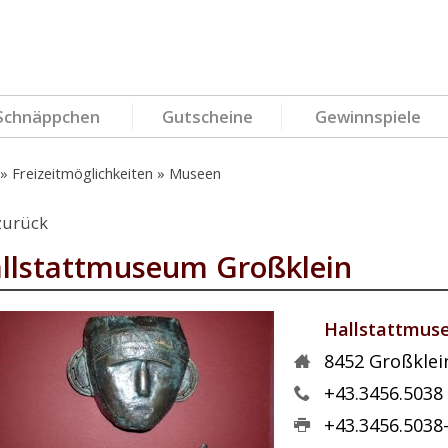
Schnäppchen
Gutscheine
Gewinnspiele
Freizeitmöglichkeiten
Museen
zurück
llstattmuseum Großklein
Hallstattmus
8452
Großklei
+43.3456.5038
+43.3456.5038