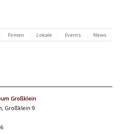
Firmen
Lokale
Events
News
eum Großklein
n
,
Großklein 9
-6