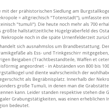
e mit der prähistorischen Siedlung am Burgstallkoge
ekropole = altgriechisch "Totenstadt"), umfasste ei
ateinisch "tumuli"). Die heute noch mehr als 700 erh
s größte hallstattzeitliche Hügelgräberfeld des Ost
e Nekropole noch in die späte Urnenfelderzeit zurüc
 handelt sich ausnahmslos um Brandbestattung. Den
ramikgefäße als Ess- und Trinkgeschirr mitgegeben,
rigen Beigaben (Trachtbestandteile, Waffen et ceter
eisförmig angeordnet - in Abständen von 800 bis 10
rgstallkogel und diente wahrscheinlich der wohlhab
iegerschicht als Begräbnisplatz. Innerhalb der Nekr
sonders große Tumuli, in denen man die Grabstätte
kennen kann. Leider standen respektive stehen die
legaler Grabungstätigkeiten, was einen erheblichen 
gion bedeutet.