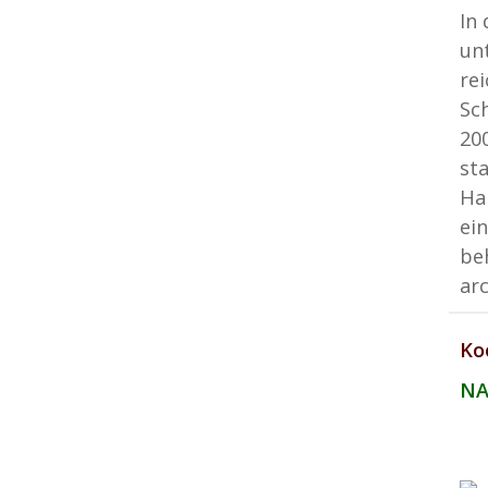
In
un
re
Sc
20
st
Ha
ei
be
ar
Ko
NA