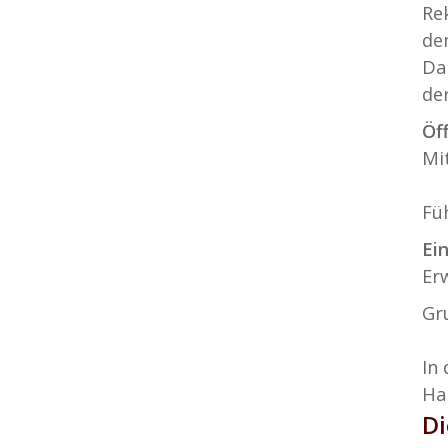
Re
de
Da
der
Öf
Mi
Fü
Ein
Er
Gr
In
Ha
Di