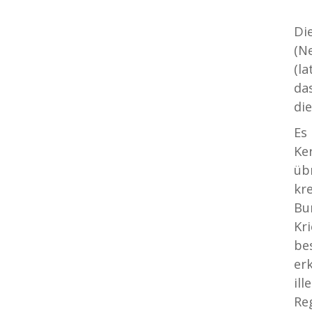
Di
(N
(l
da
di
Es
Ke
üb
kr
Bu
Kr
be
er
il
Re