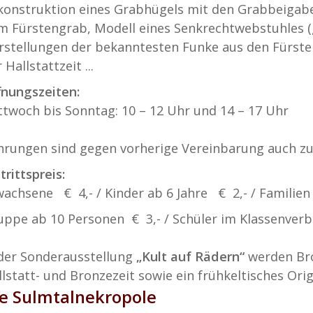
konstruktion eines Grabhügels mit den Grabbeigab
m Fürstengrab, Modell eines Senkrechtwebstuhles (gr
rstellungen der bekanntesten Funke aus den Fürste
 Hallstattzeit ...
fnungszeiten:
ttwoch bis Sonntag: 10 – 12 Uhr und 14 – 17 Uhr
hrungen sind gegen vorherige Vereinbarung auch zu
trittspreis:
wachsene € 4,- / Kinder ab 6 Jahre € 2,- / Familien
uppe ab 10 Personen € 3,- / Schüler im Klassenve
 der Sonderausstellung
„Kult auf Rädern“
werden Bro
llstatt- und Bronzezeit sowie ein frühkeltisches Or
e Sulmtalnekropole