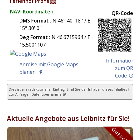
Ferienhof Pronegg
NAVI Koordinaten
QR-Code
DMS Format :
N 46° 40' 18'' / E
15° 30' 0''
Deg Format :
N
46.6715964
/ E
15.5001107
Information
Anreise mit Google Maps
zum QR
planen!
Code
Dies ist ein redaktioneller Eintrag. Sind Sie der Inhaber dieses Inhaltes ?
zur Anfrage - Datenübernahme
C
Aktuelle Angebote aus Leibnitz für Sie!
Gutschein
Gutschein