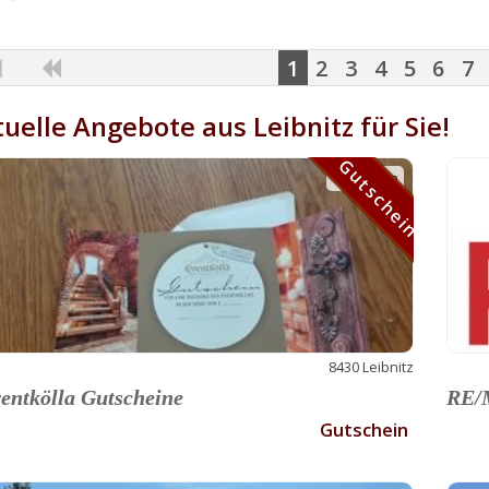
1
2
3
4
5
6
7
uelle Angebote aus Leibnitz für Sie!
Gutschein
Gutschein
8430 Leibnitz
entkölla Gutscheine
RE/M
Gutschein