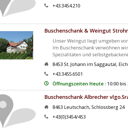
+43.3454.210
Buschenschank & Weingut Strohme
Unser Weingut liegt umgeben von 
Im Buschenschank verwöhnen wir 
Spezialitäten und selbstgebacken
8453
St. Johann im Saggautal
,
Eich
+43.3455.6501
Öffnungszeiten Heute :
10:00 bis
Buschenschank Albrecher vlgo.S
8463
Leutschach
,
Schlossberg 24
+43(0)3454/453