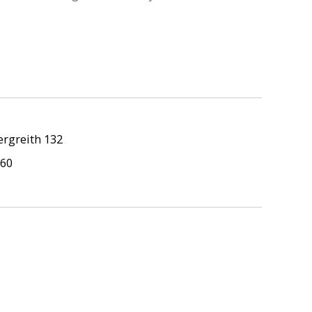
rgreith 132
760