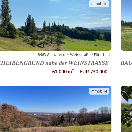
Immobilie
8463 Glanz an der Weinstraße / Fötschach
CHEIBENGRUND nahe der WEINSTRASSE
BAU
61.000 m² EUR 730.000.-
Immobilie