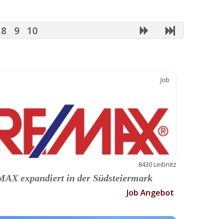
8
9
10
Job
8430 Leibnitz
AX expandiert in der Südsteiermark
Job Angebot