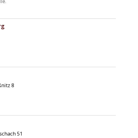
le.
rg
nitz 8
schach 51