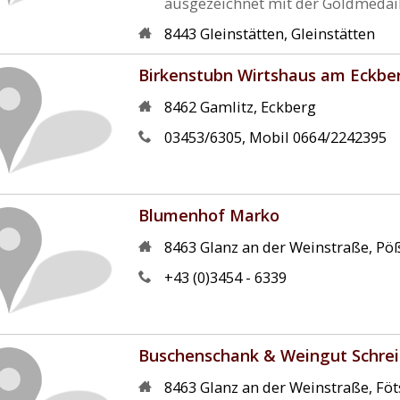
ausgezeichnet mit der Goldmedail
8443
Gleinstätten
,
Gleinstätten
Birkenstubn Wirtshaus am Eckbe
8462
Gamlitz
,
Eckberg
03453/6305, Mobil 0664/2242395
Blumenhof Marko
8463
Glanz an der Weinstraße
,
Pöß
+43 (0)3454 - 6339
Buschenschank & Weingut Schrei
8463
Glanz an der Weinstraße
,
Föt