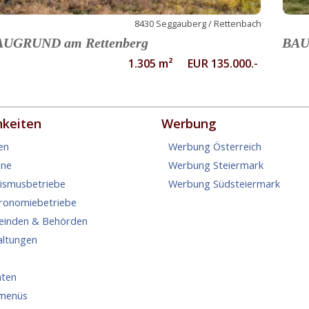
8430 Seggauberg / Rettenbach
AUGRUND am Rettenberg
BAU
1.305 m² EUR 135.000.-
hkeiten
Werbung
en
Werbung Österreich
ine
Werbung Steiermark
rismusbetriebe
Werbung Südsteiermark
tronomiebetriebe
einden & Behörden
altungen
hten
menüs