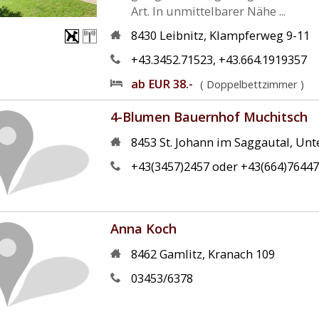
Art. In unmittelbarer Nähe ...
8430
Leibnitz
,
Klampferweg 9-11
+43.3452.71523, +43.664.1919357
ab EUR 38.-
( Doppelbettzimmer )
4-Blumen Bauernhof Muchitsch
8453
St. Johann im Saggautal
,
Unte
+43(3457)2457 oder +43(664)7644
Anna Koch
8462
Gamlitz
,
Kranach 109
03453/6378