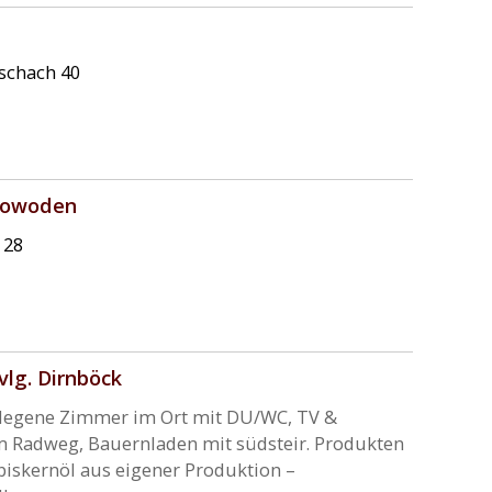
schach 40
 Powoden
 28
lg. Dirnböck
gelegene Zimmer im Ort mit DU/WC, TV &
m Radweg, Bauernladen mit südsteir. Produkten
rbiskernöl aus eigener Produktion –