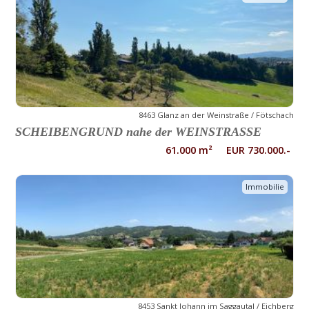
8463 Glanz an der Weinstraße / Fötschach
SCHEIBENGRUND nahe der WEINSTRASSE
61.000 m² EUR 730.000.-
Immobilie
8453 Sankt Johann im Saggautal / Eichberg