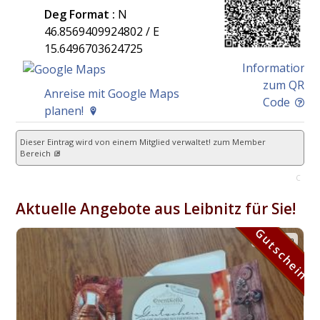
Deg Format :
N
46.8569409924802
/ E
15.6496703624725
Information
zum QR
Anreise mit Google Maps
Code
planen!
Dieser Eintrag wird von einem Mitglied verwaltet!
zum Member
Bereich
C
Aktuelle Angebote aus Leibnitz für Sie!
Gutschein
Gutschein