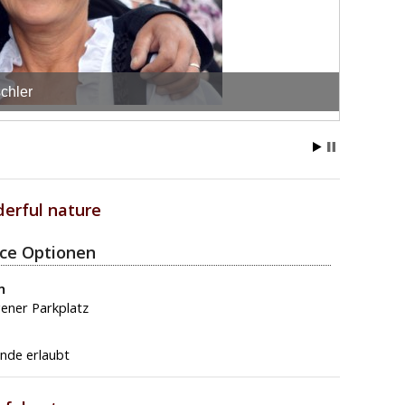
chler
erful nature
ice Optionen
n
gener Parkplatz
nde erlaubt