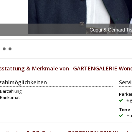
Guggi & Gerhard Tis
sstattung & Merkmale von : GARTENGALERIE Wond
zahlmöglichkeiten
Serv
Barzahlung
Parke
Bankomat
ei
Tiere
Hu