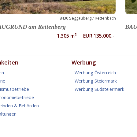
8430 Seggauberg / Rettenbach
AUGRUND am Rettenberg
BAU
1.305 m² EUR 135.000.-
hkeiten
Werbung
en
Werbung Österreich
ine
Werbung Steiermark
rismusbetriebe
Werbung Südsteiermark
tronomiebetriebe
einden & Behörden
altungen
hten