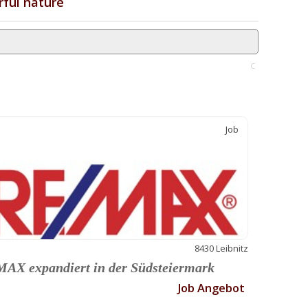
ful nature
C
Job
8430 Leibnitz
AX expandiert in der Südsteiermark
Job Angebot