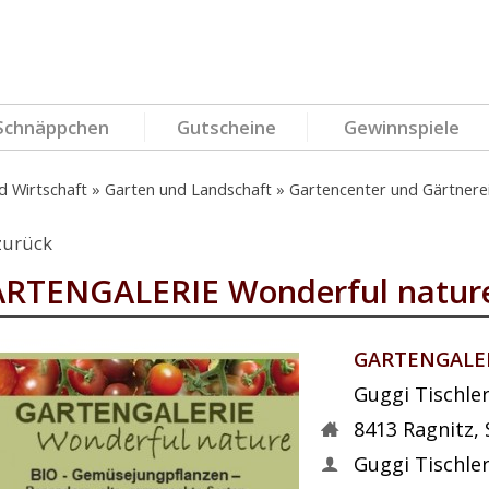
Schnäppchen
Gutscheine
Gewinnspiele
d Wirtschaft
Garten und Landschaft
Gartencenter und Gärtnere
zurück
RTENGALERIE Wonderful natur
GARTENGALER
Guggi Tischle
8413
Ragnitz
,
Guggi Tischle