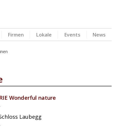
Firmen
Lokale
Events
News
inen
e
IE Wonderful nature
r
Schloss Laubegg
r