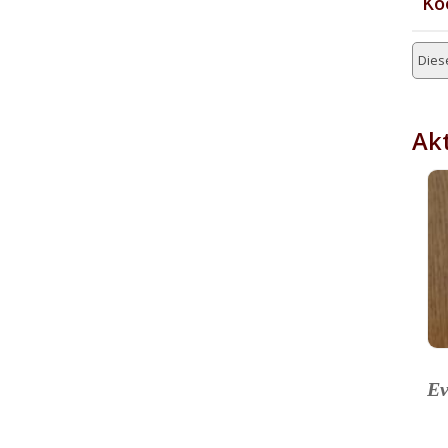
Ko
Diese
Akt
Ev