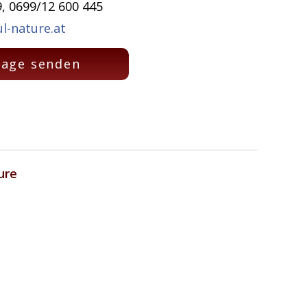
, 0699/12 600 445
l-nature.at
rage senden
ure