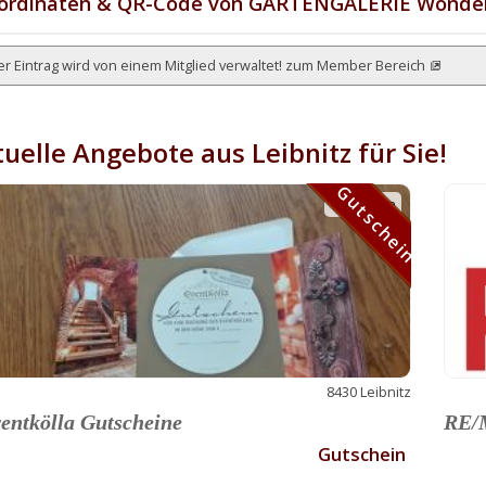
ordinaten & QR-Code von GARTENGALERIE Wonder
r Eintrag wird von einem Mitglied verwaltet!
zum Member Bereich
uelle Angebote aus Leibnitz für Sie!
Gutschein
Gutschein
8430 Leibnitz
entkölla Gutscheine
RE/M
Gutschein