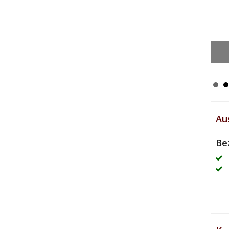
lanzen
Au
Be