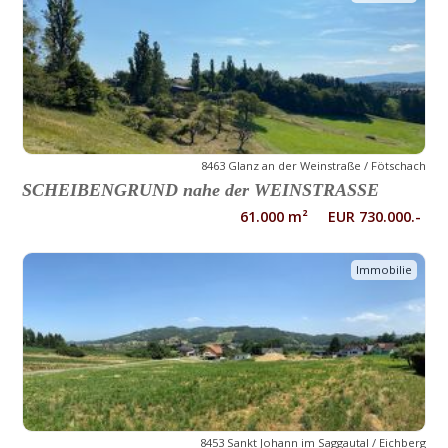
8463 Glanz an der Weinstraße / Fötschach
SCHEIBENGRUND nahe der WEINSTRASSE
61.000 m² EUR 730.000.-
Immobilie
8453 Sankt Johann im Saggautal / Eichberg