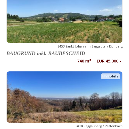
8453 Sankt Johann im Saggautal / Eichberg
BAUGRUND inkl. BAUBESCHEID
740 m² EUR 45.000.-
Immobilie
8430 Seggauberg / Rettenbach