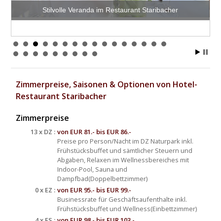
Stilvolle Veranda im Restaurant Staribacher
D
Zimmerpreise, Saisonen & Optionen von Hotel-
Restaurant Staribacher
Zimmerpreise
13 x DZ :
von EUR 81.- bis EUR 86.-
Preise pro Person/Nacht im DZ Naturpark inkl.
Frühstücksbuffet und sämtlicher Steuern und
Abgaben, Relaxen im Wellnessbereiches mit
Indoor-Pool, Sauna und
Dampfbad
(Doppelbettzimmer)
0 x EZ :
von EUR 95.- bis EUR 99.-
Businessrate für Geschäftsaufenthalte inkl.
Frühstücksbuffet und Wellness
(Einbettzimmer)
4 x FS :
von EUR 98.- bis EUR 103.-