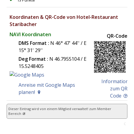
Koordinaten & QR-Code von Hotel-Restaurant
Staribacher
NAVI Koordinaten
QR-Code
DMS Format :
N 46° 47' 44'' / E
15° 31' 29''
Deg Format :
N
46.7955104
/ E
15.5248405
Information
Anreise mit Google Maps
zum QR
planen!
Code
Dieser Eintrag wird von einem Mitglied verwaltet!
zum Member
Bereich
C