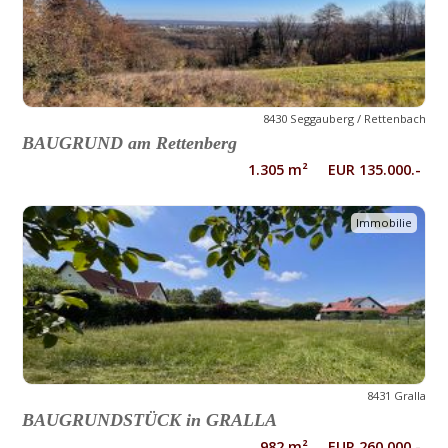
8430 Seggauberg / Rettenbach
BAUGRUND am Rettenberg
1.305 m² EUR 135.000.-
Immobilie
8431 Gralla
BAUGRUNDSTÜCK in GRALLA
982 m² EUR 260.000.-