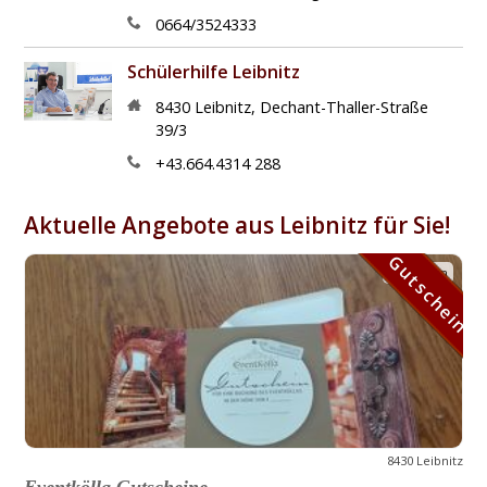
0664/3524333
Schülerhilfe Leibnitz
8430
Leibnitz
,
Dechant-Thaller-Straße
39/3
+43.664.4314 288
Aktuelle Angebote aus Leibnitz für Sie!
Gutschein
Gutschein
8430 Leibnitz
Eventkölla Gutscheine