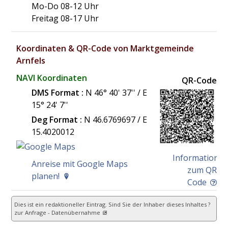
Mo-Do 08-12 Uhr
Freitag 08-17 Uhr
Koordinaten & QR-Code von Marktgemeinde
Arnfels
NAVI Koordinaten
QR-Code
DMS Format :
N 46° 40' 37'' / E
15° 24' 7''
Deg Format :
N
46.6769697
/ E
15.4020012
Information
Anreise mit Google Maps
zum QR
planen!
Code
Dies ist ein redaktioneller Eintrag. Sind Sie der Inhaber dieses Inhaltes ?
zur Anfrage - Datenübernahme