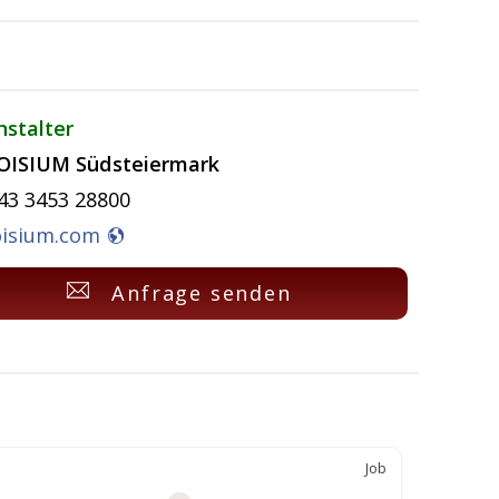
nstalter
OISIUM Südsteiermark
43 3453 28800
oisium.com
Anfrage senden
Job