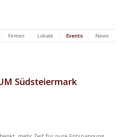
Firmen
Lokale
Events
News
IUM Südsteiermark
chenkt, mehr Zeit für pure Entspannung.