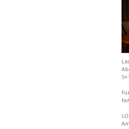
La
Ab
5+1
Fü
ho
LO
Am