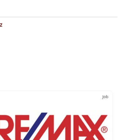
z
Job