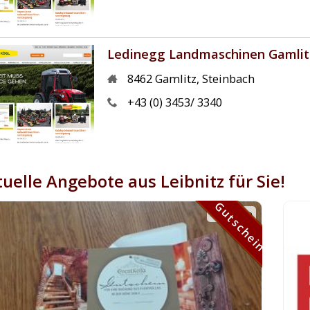
Ledinegg Landmaschinen Gamlit
8462
Gamlitz
,
Steinbach
+43 (0) 3453/ 3340
uelle Angebote aus Leibnitz für Sie!
Gutschein
Gutschein