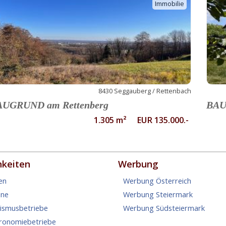
Immobilie
8430 Seggauberg / Rettenbach
AUGRUND am Rettenberg
BAU
1.305 m² EUR 135.000.-
hkeiten
Werbung
en
Werbung Österreich
ine
Werbung Steiermark
rismusbetriebe
Werbung Südsteiermark
tronomiebetriebe